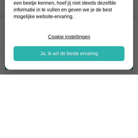
een beetje kennen, hoef jij niet steeds dezelfde
informatie in te vullen en geven we je de best
mogelijke website-ervaring.
HAIER TUNDRA PLUS
Incl. montage vanaf €
AIRCONDITIONING 3,5
1.800,-
Cookie instellingen
KW
Ja, ik wil de beste ervaring
Vraag offerte aan
BESCHRIJVING
Haier Tundra Plus 3,5 kW: optimaal comfort voor elke
dag
Zoek je een slimme en betaalbare manier om je