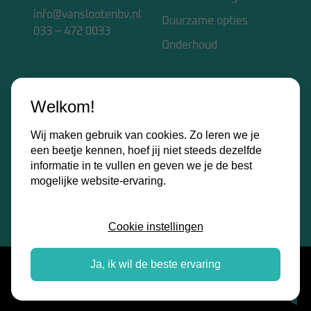
info@vanslootenbv.nl
Duurzame opties
033 – 472 0033
Onderhoud
VAN SLOOTEN BV
Welkom!
Home
Wij maken gebruik van cookies. Zo leren we je
Over ons
een beetje kennen, hoef jij niet steeds dezelfde
Kennisbank
informatie in te vullen en geven we je de best
mogelijke website-ervaring.
Contact
Certificaten
Cookie instellingen
Ja, ik wil de beste ervaring
Algemene voorwaarden
|
Privacy
© 2026 - van Slooten BV