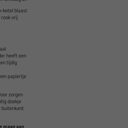
v-ketel blaast
rook vrij
aal
der heeft een
en tijdig
een papiertje
voor zorgen
tig doekje
n buitenkant
je graag aan