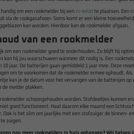
t handig om een rookmelder bij een
cv-ketel
te plaatsen. Een c
uit via de rookgasafvoer. Soms komt er een kleine hoeveelheid 
eggeblazen kan worden. Hierdoor kan de rookmelder afgaan.
oud van een rookmelder
ijk om een rookmelder goed te onderhouden. Zo blijft hij optim
n kan hij jou waarschuwen wanneer dit nodig is. Een rookmel
 10 jaar. De batterijen gaan gemiddeld 1 jaar mee. Deze moet
gen om te voorkomen dat de rookmelder ermee ophoudt. Als
je kan je de datum voor het vervangen van de batterijen op 
p de melder plakken.
rookmelder schoongehouden worden. Stofdeeltjes kunnen er
niet goed functioneert. Haal daarom elke maand een lichtvoch
. Ook is het slim om jaarlijks met een stofzuiger de binnen- e
te zuigen.
t lezen nou meer rookmelders in huis ophangen? Wij helpen 