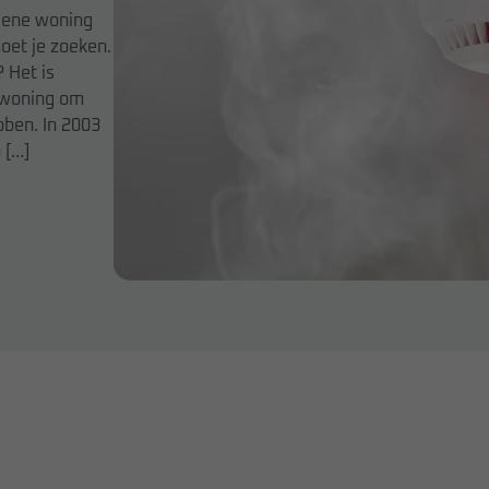
 ene woning
oet je zoeken.
 Het is
e woning om
bben. In 2003
 […]