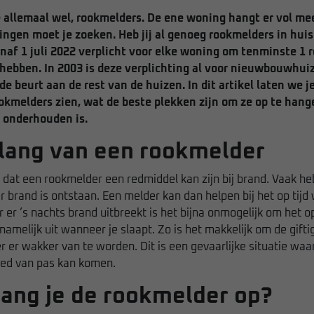
allemaal wel, rookmelders. De ene woning hangt er vol mee
gen moet je zoeken. Heb jij al genoeg rookmelders in hui
anaf 1 juli 2022 verplicht voor elke woning om tenminste 1 
 hebben. In 2003 is deze verplichting al voor nieuwbouwhui
 de beurt aan de rest van de huizen.
In dit artikel laten we j
okmelders zien, wat de beste plekken zijn om ze op te hang
 onderhouden is.
lang van een rookmelder
 dat een rookmelder een redmiddel kan zijn bij brand. Vaak 
er brand is ontstaan. Een melder kan dan helpen bij het op ti
er ’s nachts brand uitbreekt is het bijna onmogelijk om het o
namelijk uit wanneer je slaapt. Zo is het makkelijk om de giftig
er wakker van te worden. Dit is een gevaarlijke situatie waa
ed van pas kan komen.
ang je de rookmelder op?