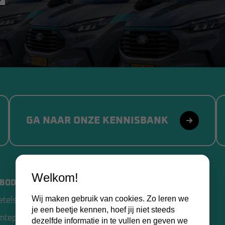
GA NAAR ONZE KENNISBANK
Welkom!
BOD
VAN SLOOTEN BV
Wij maken gebruik van cookies. Zo leren we
etels
Home
je een beetje kennen, hoef jij niet steeds
mtepompen
Over ons
dezelfde informatie in te vullen en geven we