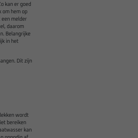
Zo kan er goed
ek om hem op
t een melder
nel, daarom
n. Belangrijke
jk in het
angen. Dit zijn
plekken wordt
iet bereiken
vaatwasser kan
n onnodig af.