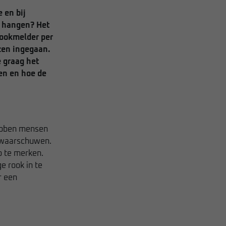
 en bij
s hangen? Het
rookmelder per
zen ingegaan.
e graag het
en en hoe de
hebben mensen
jd waarschuwen.
p te merken.
e rook in te
r een