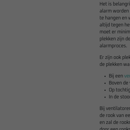
Het is belangr
alarm worden 
te hangen en 
altijd tegen h
moet er minima
plekken zijn d
alarmproces.
Er zijn ook pl
de plekken waa
Bij een
ve
Boven de
Op tochti
In de sto
Bij ventilator
de rook van e
en zal de roo
door een rook