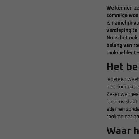
We kennen ze 
sommige wonin
is namelijk v
verdieping te
Nu is het ook
belang van ro
rookmelder te
Het be
Iedereen weet
niet door dat 
Zeker wanneer 
Je neus staat 
ademen zonder 
rookmelder go
Waar h