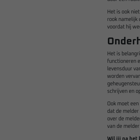
Het is ook nie
rook namelijk 
voordat hij w
Onderh
Het is belangr
functioneren e
levensduur van
worden vervan
geheugensteunt
schrijven en o
Ook moet een 
dat de melder 
over de melder
van de melder 
Wil jij na he