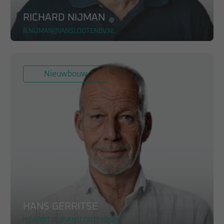
RICHARD NIJMAN
R.NIJMAN@VANSLOOTENBV.NL
Nieuwbouw
HANS GERRITSE
H.GERRITSE@VANSLOOTENBV.NL