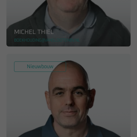
MICHEL THIEL
BOEKHOUDING@VANSLOOTENBV.NL
Nieuwbouw