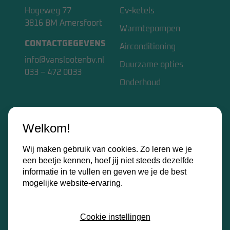
Hogeweg 77
Cv-ketels
3816 BM Amersfoort
Warmtepompen
CONTACTGEGEVENS
Airconditioning
info@vanslootenbv.nl
Duurzame opties
033 – 472 0033
Onderhoud
VAN SLOOTEN BV
Welkom!
Home
Wij maken gebruik van cookies. Zo leren we je
Over ons
een beetje kennen, hoef jij niet steeds dezelfde
Kennisbank
informatie in te vullen en geven we je de best
mogelijke website-ervaring.
Contact
Certificaten
Cookie instellingen