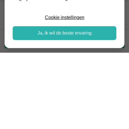
Incl. montage vanaf €
MITSUBISHI ELECTRIC
3.650,-
Cookie instellingen
2X2,5KW MULTISPLIT
Ja, ik wil de beste ervaring
Vraag offerte aan
BESCHRIJVING
Mitsubishi Electric 2x2,5kW Multisplit: optimaal
comfort in twee ruimtes
Zoek je een slimme manier om zowel de slaapkamer als
een werkruimte perfect op temperatuur te houden? Met
de
Mitsubishi Electric 2x2,5kW Multisplit
regel je het