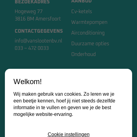
AANBOD
BEZOEKADRES
Hogeweg 77
Cv-ketels
3816 BM Amersfoort
Warmtepompen
CONTACTGEGEVENS
Airconditioning
info@vanslootenbv.nl
Duurzame opties
033 – 472 0033
Onderhoud
VAN SLOOTEN BV
Welkom!
Home
Wij maken gebruik van cookies. Zo leren we je
Over ons
een beetje kennen, hoef jij niet steeds dezelfde
Kennisbank
informatie in te vullen en geven we je de best
mogelijke website-ervaring.
Contact
Certificaten
Cookie instellingen