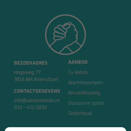
AANBOD
BEZOEKADRES
Hogeweg 77
Cv-ketels
3816 BM Amersfoort
Warmtepompen
CONTACTGEGEVENS
Airconditioning
info@vanslootenbv.nl
Duurzame opties
033 – 472 0033
Onderhoud