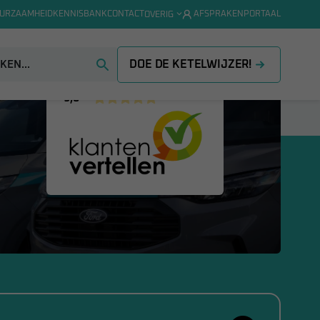
URZAAMHEID
KENNISBANK
CONTACT
AFSPRAKENPORTAAL
OVERIG
DOE DE KETELWIJZER!
9,6