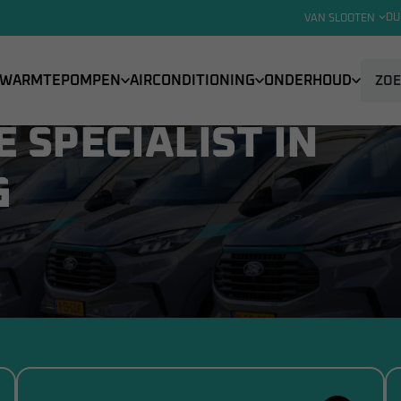
eden te bespreken.
DU
VAN SLOOTEN
WARMTEPOMPEN
AIRCONDITIONING
ONDERHOUD
É SPECIALIST IN
G