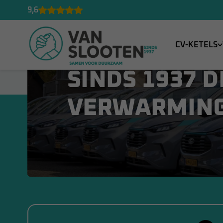
We nemen na de aanvraag contact met je op om de mogelijkh
9,6
CV-KETELS
VAN SLOOTEN
SINDS 1937 D
VERWARMIN