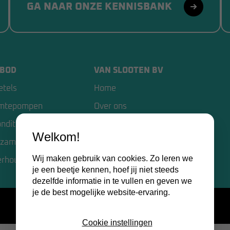
GA NAAR ONZE KENNISBANK
BOD
VAN SLOOTEN BV
etels
Home
mtepompen
Over ons
onditioning
Kennisbank
Welkom!
zame opties
Contact
Wij maken gebruik van cookies. Zo leren we
erhoud
Certificaten
je een beetje kennen, hoef jij niet steeds
dezelfde informatie in te vullen en geven we
je de best mogelijke website-ervaring.
Cookie instellingen