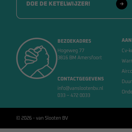
DOE DE KETELWIJZER!
AAN
BEZOEKADRES
Hogeweg 77
Cv-k
3816 BM Amersfoort
War
Airc
CONTACTGEGEVENS
Duur
info@vanslootenbv.nl
Ond
033 – 472 0033
© 2026 - van Slooten BV