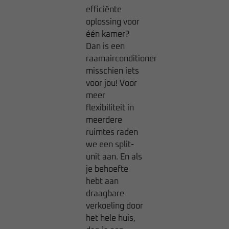
efficiënte
oplossing voor
één kamer?
Dan is een
raamairconditioner
misschien iets
voor jou! Voor
meer
flexibiliteit in
meerdere
ruimtes raden
we een split-
unit aan. En als
je behoefte
hebt aan
draagbare
verkoeling door
het hele huis,