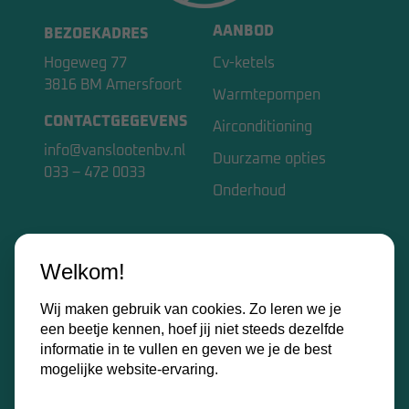
AANBOD
BEZOEKADRES
Hogeweg 77
Cv-ketels
3816 BM Amersfoort
Warmtepompen
CONTACTGEGEVENS
Airconditioning
info@vanslootenbv.nl
Duurzame opties
033 – 472 0033
Onderhoud
VAN SLOOTEN BV
Welkom!
Home
Wij maken gebruik van cookies. Zo leren we je
Over ons
een beetje kennen, hoef jij niet steeds dezelfde
Kennisbank
informatie in te vullen en geven we je de best
mogelijke website-ervaring.
Contact
Certificaten