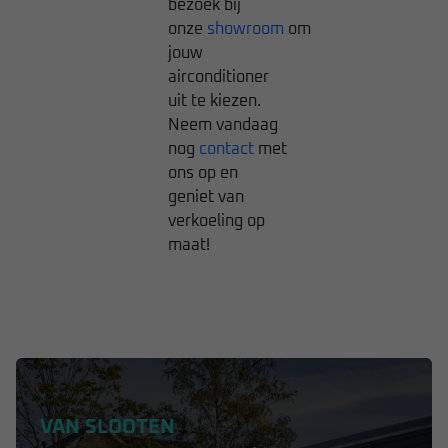
bezoek bij
onze
showroom
om
jouw
airconditioner
uit te kiezen.
Neem vandaag
nog
contact
met
ons op en
geniet van
verkoeling op
maat!
VAN SLOOTEN