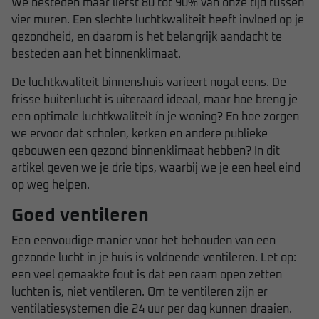
We besteden maar liefst 80 tot 90% van onze tijd tussen
vier muren. Een slechte luchtkwaliteit heeft invloed op je
gezondheid, en daarom is het belangrijk aandacht te
besteden aan het binnenklimaat.
De luchtkwaliteit binnenshuis varieert nogal eens. De
frisse buitenlucht is uiteraard ideaal, maar hoe breng je
een optimale luchtkwaliteit ín je woning? En hoe zorgen
we ervoor dat scholen, kerken en andere publieke
gebouwen een gezond binnenklimaat hebben? In dit
artikel geven we je drie tips, waarbij we je een heel eind
op weg helpen.
Goed ventileren
Een eenvoudige manier voor het behouden van een
gezonde lucht in je huis is voldoende ventileren. Let op:
een veel gemaakte fout is dat een raam open zetten
luchten is, niet ventileren. Om te ventileren zijn er
ventilatiesystemen die 24 uur per dag kunnen draaien.