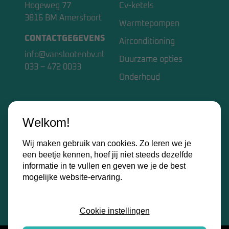
Hogeweg 77
Cv-ketels
3816 BM Amersfoort
Warmtepompen
CONTACTGEGEVENS
Airconditioning
info@vanslootenbv.nl
Duurzame opties
033 – 472 0033
Onderhoud
VAN SLOOTEN BV
Welkom!
Home
Wij maken gebruik van cookies. Zo leren we je
Over ons
een beetje kennen, hoef jij niet steeds dezelfde
Kennisbank
informatie in te vullen en geven we je de best
mogelijke website-ervaring.
Contact
Certificaten
Cookie instellingen