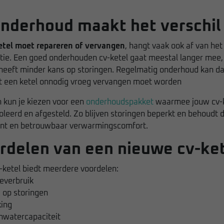
nderhoud maakt het verschil
etel moet repareren of vervangen
, hangt vaak ook af van he
atie. Een goed onderhouden cv-ketel gaat meestal langer mee,
n heeft minder kans op storingen. Regelmatig onderhoud kan d
 een ketel onnodig vroeg vervangen moet worden
n kun je kiezen voor een
onderhoudspakket
waarmee jouw cv-k
leerd en afgesteld. Zo blijven storingen beperkt en behoudt d
nt en betrouwbaar verwarmingscomfort.
rdelen van een nieuwe cv-ke
-ketel biedt meerdere voordelen:
everbruik
 op storingen
king
watercapaciteit