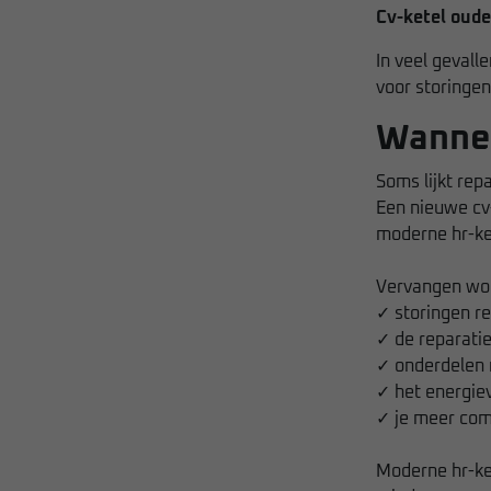
Cv-ketel oude
In veel gevall
voor storingen
Wannee
Soms lijkt rep
Een nieuwe cv-
moderne hr-ket
Vervangen wor
✓ storingen r
✓ de reparatie
✓ onderdelen n
✓ het energiev
✓ je meer com
Moderne hr-ket