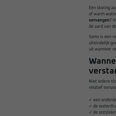
Een storing aa
of warm water 
vervangen
? H
de aard van de
Soms is een re
uiteindelijk g
uit wanneer r
Wannee
versta
Niet iedere st
relatief eenvo
✓ een onderdee
✓ de waterdruk
✓ de ontsteki