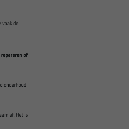
e vaak de
 repareren of
oed onderhoud
am af. Het is