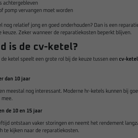
s achtergebleven
 of pomp vervangen moet worden
el nog relatief jong en goed onderhouden? Dan is een reparati
 keuze. Zeker wanneer de reparatiekosten beperkt blijven.
d is de cv-ketel?
n de ketel speelt een grote rol bij de keuze tussen een
cv-ketel
er dan 10 jaar
ren meestal nog interessant. Moderne hr-ketels kunnen bij g
g mee.
en de 10 en 15 jaar
ftijd ontstaan vaker storingen en neemt het rendement langza
ch te kijken naar de reparatiekosten.