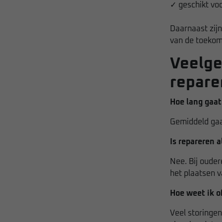
✓ geschikt vo
Daarnaast zij
van de toekom
Veelge
repare
Hoe lang gaat
Gemiddeld gaat
Is repareren 
Nee. Bij ouder
het plaatsen v
Hoe weet ik o
Veel storingen