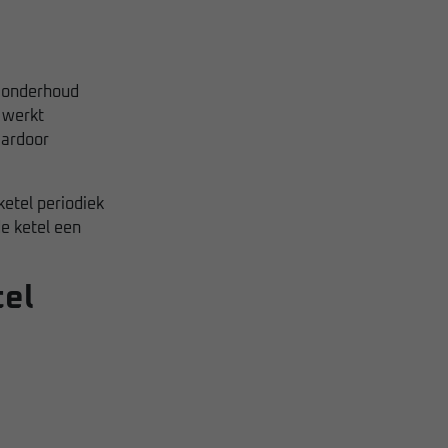
t onderhoud
 werkt
aardoor
etel periodiek
e ketel een
tel