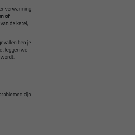
nder verwarming
en of
van de ketel,
evallen ben je
kel leggen we
 wordt.
 problemen zijn