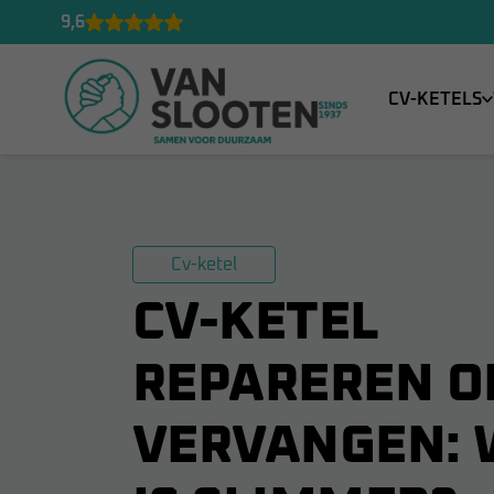
9,6
CV-KETELS
Cv-ketel
CV-KETEL
REPAREREN O
VERVANGEN: 