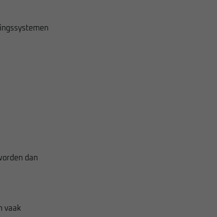
mingssystemen
 worden dan
n vaak