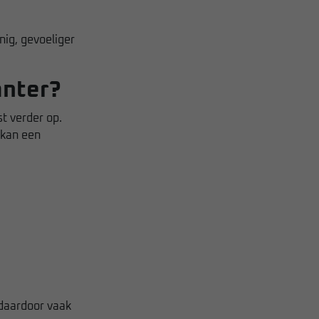
nig, gevoeliger
anter?
t verder op.
 kan een
 daardoor vaak