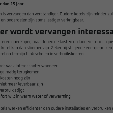
r dan 15 jaar
en is vervangen dan verstandiger. Oudere ketels zijn minder zui
 en onderdelen zijn soms lastiger verkrijgbaar.
r wordt vervangen interess
areren goedkoper, maar lopen de kosten op langere termijn juis
ketel kan dan slimmer zijn. Zeker bij stijgende energieprijzen
el op termijn flink schelen in verbruikskosten.
dt vaak interessanter wanneer:
egelmatig terugkomen
kosten hoog zijn
iet meer leverbaar zijn
erbruik stijgt
fort wilt in warm water of verwarming
els werken efficiënter dan oudere installaties en verbruiken