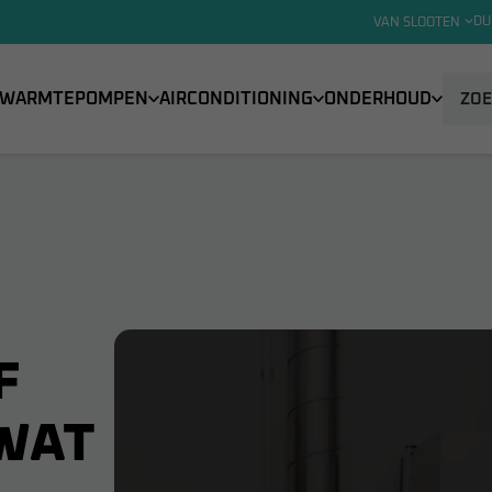
DU
VAN SLOOTEN
WARMTEPOMPEN
AIRCONDITIONING
ONDERHOUD
F
WAT