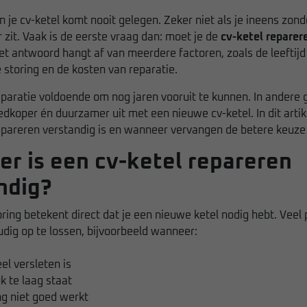
n je cv-ketel komt nooit gelegen. Zeker niet als je ineens zo
zit. Vaak is de eerste vraag dan: moet je de
cv-ketel reparer
et antwoord hangt af van meerdere factoren, zoals de leeftijd 
 storing en de kosten van reparatie.
paratie voldoende om nog jaren vooruit te kunnen. In andere g
oedkoper én duurzamer uit met een nieuwe cv-ketel. In dit arti
epareren verstandig is en wanneer vervangen de betere keuze
r is een cv-ketel repareren
ndig?
oring betekent direct dat je een nieuwe ketel nodig hebt. Veel
udig op te lossen, bijvoorbeeld wanneer:
l versleten is
 te laag staat
ng niet goed werkt