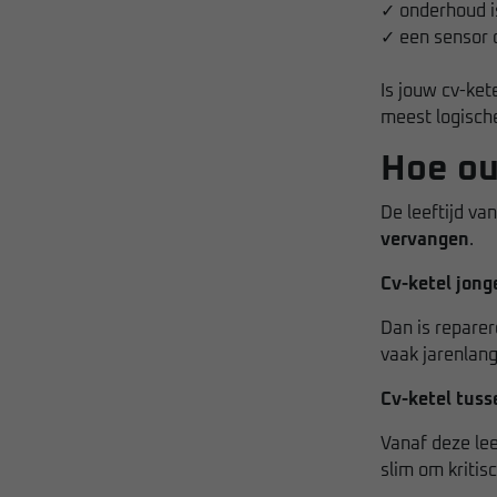
✓ onderhoud i
✓ een sensor
Is jouw cv-ket
meest logische
Hoe ou
De leeftijd va
vervangen
.
Cv-ketel jong
Dan is repare
vaak jarenlan
Cv-ketel tuss
Vanaf deze lee
slim om kritis