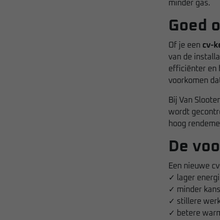
minder gas.
Goed o
Of je een
cv-k
van de install
efficiënter e
voorkomen dat
Bij Van Sloote
wordt gecontro
hoog rendeme
De voo
Een nieuwe cv
✓ lager energi
✓ minder kans
✓ stillere wer
✓ betere warm