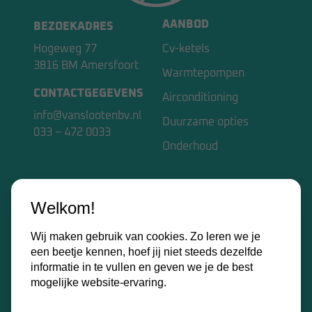
AANBOD
BEZOEKADRES
Hogeweg 77
Cv-ketels
3816 BM Amersfoort
Warmtepompen
CONTACTGEGEVENS
Airconditioning
info@vanslootenbv.nl
Duurzame opties
033 – 472 0033
Onderhoud
VAN SLOOTEN BV
Welkom!
Home
Wij maken gebruik van cookies. Zo leren we je
Over ons
een beetje kennen, hoef jij niet steeds dezelfde
Kennisbank
informatie in te vullen en geven we je de best
mogelijke website-ervaring.
Contact
Certificaten