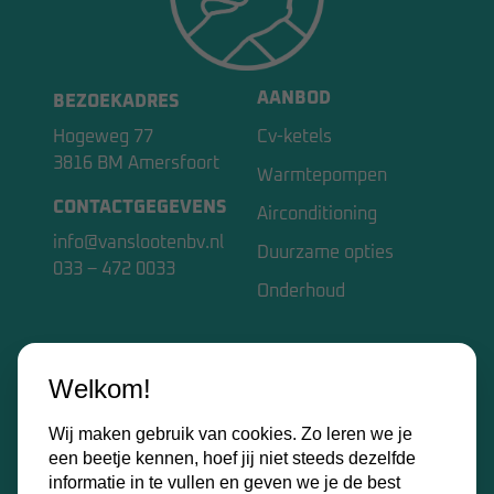
AANBOD
BEZOEKADRES
Hogeweg 77
Cv-ketels
3816 BM Amersfoort
Warmtepompen
CONTACTGEGEVENS
Airconditioning
info@vanslootenbv.nl
Duurzame opties
033 – 472 0033
Onderhoud
VAN SLOOTEN BV
Welkom!
Home
Wij maken gebruik van cookies. Zo leren we je
Over ons
een beetje kennen, hoef jij niet steeds dezelfde
Kennisbank
informatie in te vullen en geven we je de best