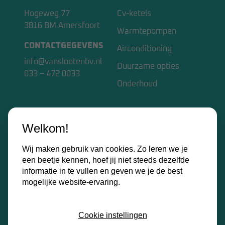
Hogeweg 77
Cv-ketels
3816 BM Amersfoort
Warmtepompen
CONTACTGEGEVENS
Airconditioning
info@vanslootenbv.nl
Duurzame opties
033 – 472 0033
Onderhoud
VAN SLOOTEN BV
Welkom!
Home
Wij maken gebruik van cookies. Zo leren we je
Over ons
een beetje kennen, hoef jij niet steeds dezelfde
Kennisbank
informatie in te vullen en geven we je de best
mogelijke website-ervaring.
Contact
Certificaten
Cookie instellingen