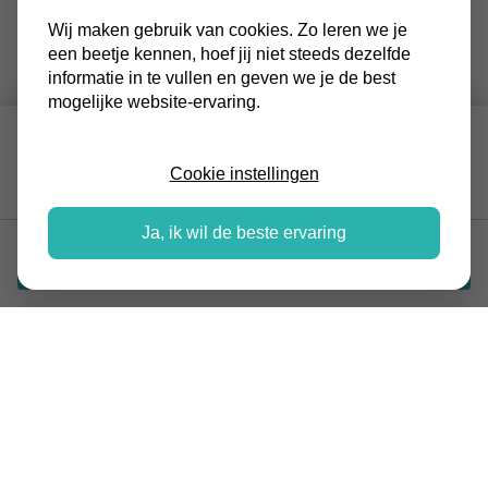
Wij maken gebruik van cookies. Zo leren we je
een beetje kennen, hoef jij niet steeds dezelfde
informatie in te vullen en geven we je de best
mogelijke website-ervaring.
NEFIT 9000I
€ 4.463,-
AQUAPOWER PLUS
Cookie instellingen
HRC45
Ja, ik wil de beste ervaring
Stel jouw ketel samen
BESCHRIJVING
Kies je voor de Nefit 9000i AquaPower Plus HRC45, dan
staat er 40 liter warmwater klaar in de energiezuinige,