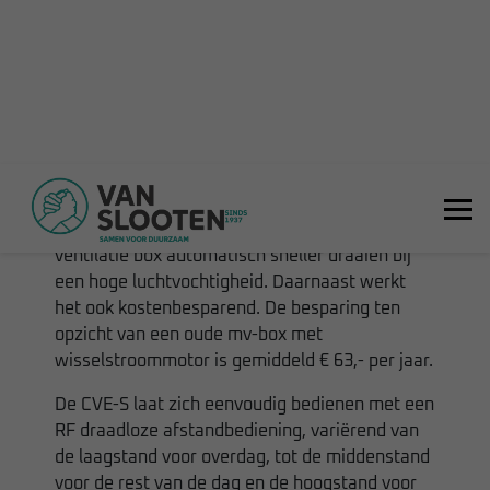
Met deze mechanische ventilatie box van Itho
ben je verzekerd van schone en gezonde lucht.
Door de ingebouwde vochtsensor gaat deze
ventilatie box automatisch sneller draaien bij
een hoge luchtvochtigheid. Daarnaast werkt
het ook kostenbesparend. De besparing ten
opzicht van een oude mv-box met
wisselstroommotor is gemiddeld € 63,- per jaar.
De CVE-S laat zich eenvoudig bedienen met een
RF draadloze afstandbediening, variërend van
de laagstand voor overdag, tot de middenstand
voor de rest van de dag en de hoogstand voor