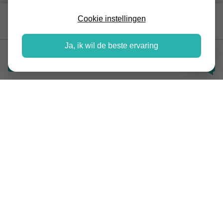
Vanaf € 385,-
Cookie instellingen
ITHO CVE-S
Ja, ik wil de beste ervaring
Vraag offerte aan
BESCHRIJVING
Met deze mechanische ventilatie box van Itho ben je
verzekerd van schone en gezonde lucht. Door
de ingebouwde vochtsensor gaat deze ventilatie box
automatisch sneller draaien bij een hoge
luchtvochtigheid. Daarnaast werkt het
ook kostenbesparend. De besparing ten opzicht van een
oude mv-box met wisselstroommotor is gemiddeld € 63,-