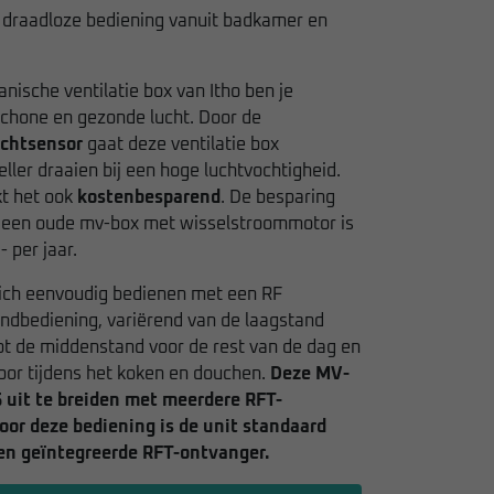
) draadloze bediening vanuit badkamer en
ische ventilatie box van Itho ben je
chone en gezonde lucht. Door de
chtsensor
gaat deze ventilatie box
ller draaien bij een hoge luchtvochtigheid.
t het ook
kostenbesparend
. De besparing
n een oude mv-box met wisselstroommotor is
 per jaar.
zich eenvoudig bedienen met een RF
ndbediening, variërend van de laagstand
ot de middenstand voor de rest van de dag en
oor tijdens het koken en douchen.
Deze MV-
5 uit te breiden met meerdere RFT-
oor deze bediening is de unit standaard
en geïntegreerde RFT-ontvanger.