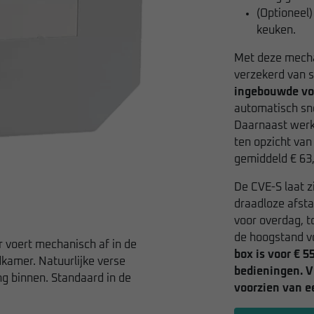
(Optioneel
keuken.
Met deze mechan
verzekerd van s
ingebouwde vo
automatisch sne
Daarnaast werk
ten opzicht va
gemiddeld € 63,-
De CVE-S laat 
draadloze afsta
voor overdag, t
de hoogstand v
r voert mechanisch af in de
box is voor € 5
dkamer. Natuurlijke verse
bedieningen. V
g binnen. Standaard in de
voorzien van e