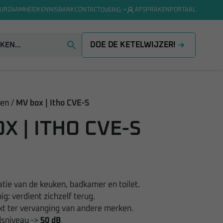
URZAAMHEID
KENNISBANK
CONTACT
AFSPRAKENPORTAAL
OVERIG
DOE DE KETELWIJZER!
ten
/
MV box | Itho CVE-S
X | ITHO CVE-S
atie van de keuken, badkamer en toilet.
ig: verdient zichzelf terug.
kt ter vervanging van andere merken.
dsniveau ->
50 dB