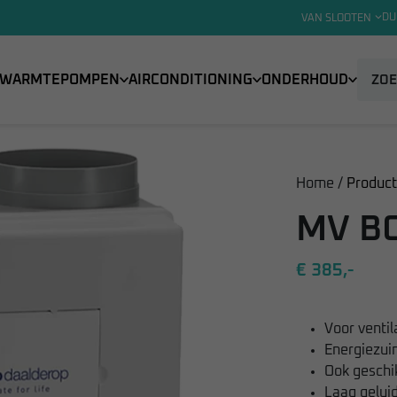
DU
VAN SLOOTEN
WARMTEPOMPEN
AIRCONDITIONING
ONDERHOUD
Home /
Produc
MV BO
€ 385,-
Voor ventil
Energiezuin
Ook geschi
Laag gelui