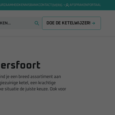
URZAAMHEID
KENNISBANK
CONTACT
AFSPRAKENPORTAAL
OVERIG
DOE DE KETELWIJZER!
mersfoort
ind je een breed assortiment aan
ezuinige ketel, een krachtige
 situatie de juiste keuze. Ook voor