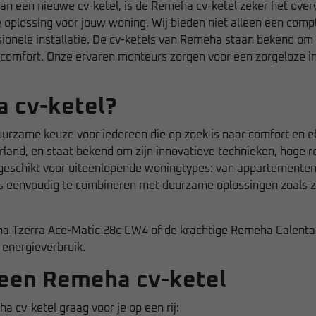
van een nieuwe cv-ketel, is de Remeha cv-ketel zeker het ove
te oplossing voor jouw woning. Wij bieden niet alleen een co
sionele installatie. De cv-ketels van Remeha staan bekend o
omfort. Onze ervaren monteurs zorgen voor een zorgeloze in
a cv-ketel?
rzame keuze voor iedereen die op zoek is naar comfort en eff
rland, en staat bekend om zijn innovatieve technieken, hoge
jn geschikt voor uiteenlopende woningtypes: van appartementen
s eenvoudig te combineren met duurzame oplossingen zoals z
a Tzerra Ace-Matic 28c CW4
of de krachtige
Remeha Calenta
energieverbruik.
 een Remeha cv-ketel
 cv-ketel graag voor je op een rij: