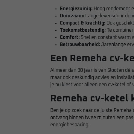
Energiezuinig:
Hoog rendement en
Duurzaam:
Lange levensduur door
Compact & krachtig:
Ook geschikt 
Toekomstbestendig:
Te combiner
Comfort:
Snel en constant warm wa
Betrouwbaarheid:
Jarenlange erv
Een Remeha cv-ket
Al meer dan 80 jaar is van Slooten dé 
maar ook deskundig advies en install
je nu kiest voor alleen een cv-ketel of
Remeha cv-ketel k
Ben je op zoek naar de juiste Remeha 
ontvang binnen twee minuten een passe
energiebesparing.