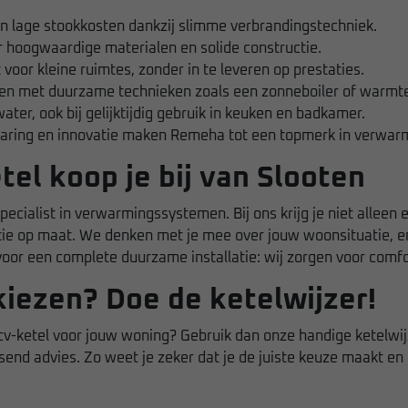
 lage stookkosten dankzij slimme verbrandingstechniek.
 hoogwaardige materialen en solide constructie.
voor kleine ruimtes, zonder in te leveren op prestaties.
en met duurzame technieken zoals een zonneboiler of warm
ter, ook bij gelijktijdig gebruik in keuken en badkamer.
aring en innovatie maken Remeha tot een topmerk in verwar
el koop je bij van Slooten
specialist in verwarmingssystemen. Bij ons krijg je niet allee
atie op maat. We denken met je mee over jouw woonsituatie, e
 voor een complete duurzame installatie: wij zorgen voor comfor
iezen? Doe de ketelwijzer!
cv-ketel voor jouw woning? Gebruik dan onze handige ketelwijz
nd advies. Zo weet je zeker dat je de juiste keuze maakt en 