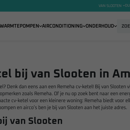
DU
VAN SLOOTEN
WARMTEPOMPEN
AIRCONDITIONING
ONDERHOUD
l bij van Slooten in A
el? Denk dan eens aan een Remeha cv-ketel! Bij van Slooten v
pmerken zoals Remeha. Of je nu op zoek bent naar een energi
cte cv-ketel voor een kleinere woning: Remeha biedt voor elke
ompen en airco’s ben je bij van Slooten aan het juiste adres.
ij van Slooten