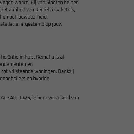
rwegen waard. Bij van Slooten helpen
mpleet aanbod van Remeha cv-ketels,
m hun betrouwbaarheid,
stallatie, afgestemd op jouw
iciëntie in huis. Remeha is al
 rendementen en
 tot vrijstaande woningen. Dankzij
onneboilers en hybride
 Ace 40C CW5
, je bent verzekerd van