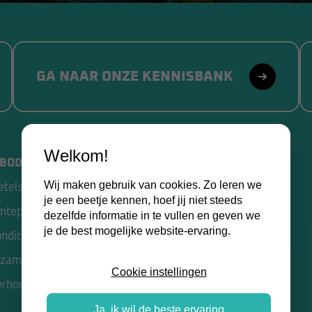
GA NAAR ONZE KENNISBANK
Welkom!
BOD
VAN SLOOTEN BV
Wij maken gebruik van cookies. Zo leren we
etels
Home
je een beetje kennen, hoef jij niet steeds
mtepompen
Over ons
dezelfde informatie in te vullen en geven we
je de best mogelijke website-ervaring.
onditioning
Kennisbank
zame opties
Contact
Cookie instellingen
erhoud
Certificaten
Ja, ik wil de beste ervaring