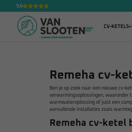
9,6
CV-KETELS
Remeha cv-kete
Ben je op zoek naar een nieuwe cv-ket
verwarmingsoplossingen, waaronder to
warmwateroplossing of juist een compa
aanvullende installaties zoals warmtep
Remeha cv-ketel b