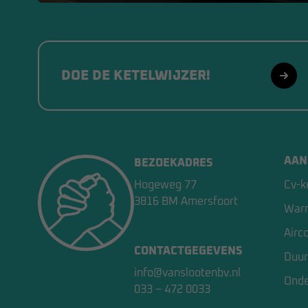
DOE DE KETELWIJZER!
AAN
BEZOEKADRES
Hogeweg 77
Cv-k
3816 BM Amersfoort
War
Airc
CONTACTGEGEVENS
Duur
info@vanslootenbv.nl
Ond
033 – 472 0033