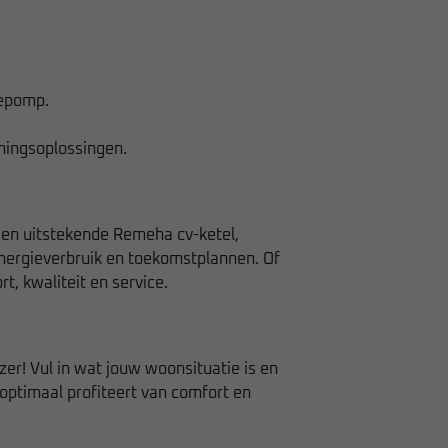
tepomp.
mingsoplossingen.
n een uitstekende Remeha cv-ketel,
nergieverbruik en toekomstplannen. Of
t, kwaliteit en service.
er! Vul in wat jouw woonsituatie is en
optimaal profiteert van comfort en