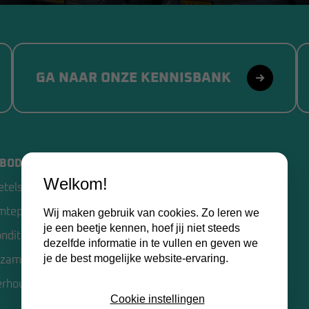
GA NAAR ONZE KENNISBANK
BOD
VAN SLOOTEN BV
Welkom!
etels
Home
mtepompen
Over ons
Wij maken gebruik van cookies. Zo leren we
je een beetje kennen, hoef jij niet steeds
onditioning
Kennisbank
dezelfde informatie in te vullen en geven we
je de best mogelijke website-ervaring.
zame opties
Contact
erhoud
Certificaten
Cookie instellingen