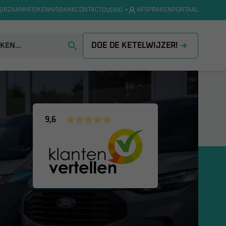
URZAAMHEID
KENNISBANK
CONTACT
AFSPRAKENPORTAAL
OVERIG
DOE DE KETELWIJZER!
9,6