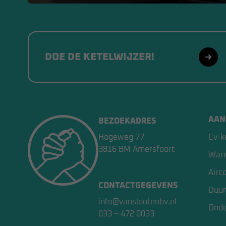
DOE DE KETELWIJZER!
AAN
BEZOEKADRES
Hogeweg 77
Cv-k
3816 BM Amersfoort
War
Airc
CONTACTGEGEVENS
Duur
info@vanslootenbv.nl
Ond
033 – 472 0033