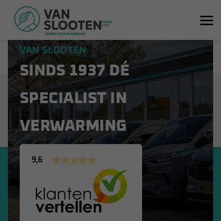
De Nefit ModuLine 3000 is een modulerende klokthermostaat
voor geavanceerde cv-installaties.
VAN SLOOTEN
SINDS 1937 DÉ
SPECIALIST IN
VERWARMING
9,6