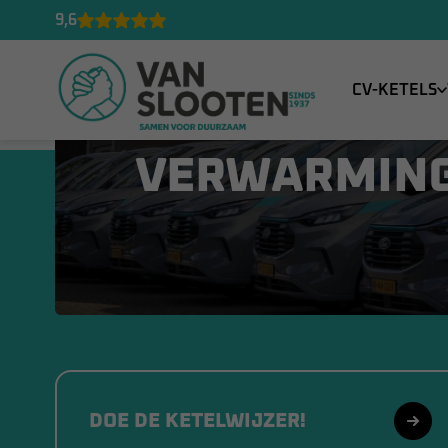
9,6
VAN SLOOTEN
CV-KETELS
SINDS 1937 D
VERWARMIN
DOE DE KETELWIJZER!