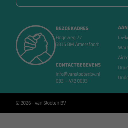
AAN
BEZOEKADRES
Hogeweg 77
Cv-k
3816 BM Amersfoort
War
Airc
CONTACTGEGEVENS
Duur
info@vanslootenbv.nl
Ond
033 – 472 0033
© 2026 - van Slooten BV