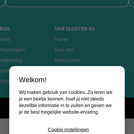
BOD
VAN SLOOTEN BV
etels
Home
mtepompen
Over ons
onditioning
Kennisbank
zame opties
Contact
Welkom!
erhoud
Certificaten
Wij maken gebruik van cookies. Zo leren we
je een beetje kennen, hoef jij niet steeds
dezelfde informatie in te vullen en geven we
je de best mogelijke website-ervaring.
Cookie instellingen