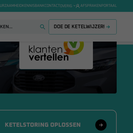
URZAAMHEID
KENNISBANK
CONTACT
AFSPRAKENPORTAAL
OVERIG
DOE DE KETELWIJZER!
9,6
KETELSTORING OPLOSSEN