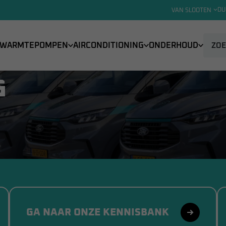
DU
VAN SLOOTEN
WARMTEPOMPEN
AIRCONDITIONING
ONDERHOUD
É SPECIALIST IN
G
GA NAAR ONZE KENNISBANK