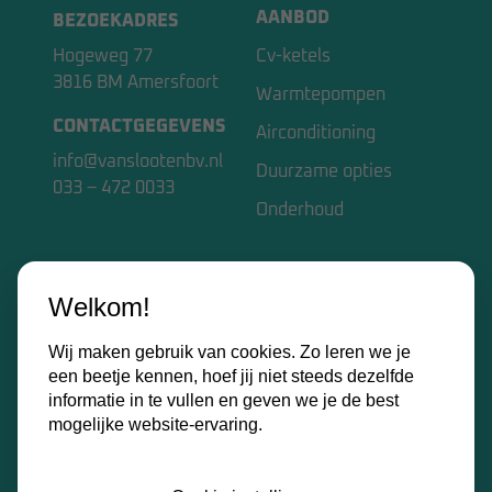
AANBOD
BEZOEKADRES
Hogeweg 77
Cv-ketels
3816 BM Amersfoort
Warmtepompen
CONTACTGEGEVENS
Airconditioning
info@vanslootenbv.nl
Duurzame opties
033 – 472 0033
Onderhoud
VAN SLOOTEN BV
Welkom!
Home
Wij maken gebruik van cookies. Zo leren we je
Over ons
een beetje kennen, hoef jij niet steeds dezelfde
Kennisbank
informatie in te vullen en geven we je de best
mogelijke website-ervaring.
Contact
Certificaten