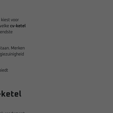
 kiest voor
 welke
cv-ketel
ekendste
staan. Merken
giezuinigheid
biedt
-ketel