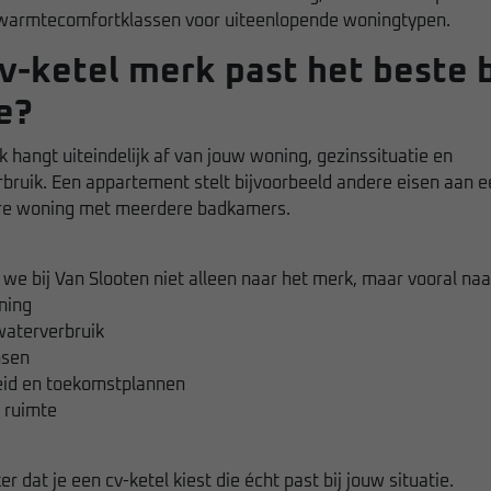
 warmtecomfortklassen voor uiteenlopende woningtypen.
v-ketel merk past het beste b
e?
 hangt uiteindelijk af van jouw woning, gezinssituatie en
ruik. Een appartement stelt bijvoorbeeld andere eisen aan e
re woning met meerdere badkamers.
we bij Van Slooten niet alleen naar het merk, maar vooral naa
ning
aterverbruik
nsen
id en toekomstplannen
 ruimte
r dat je een cv-ketel kiest die écht past bij jouw situatie.