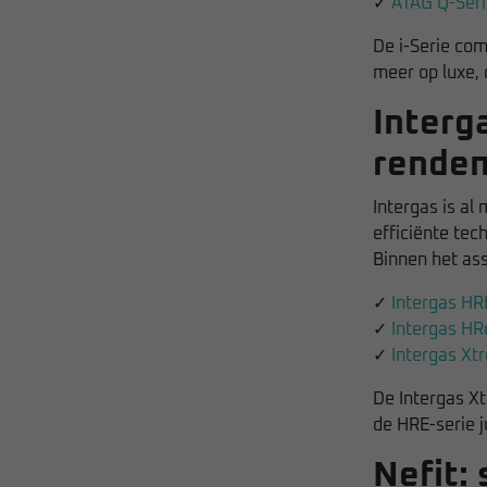
✓
ATAG Q-Seri
De i-Serie com
meer op luxe,
Interg
rende
Intergas is al
efficiënte tec
Binnen het ass
✓
Intergas HR
✓
Intergas HR
✓
Intergas Xt
De Intergas Xt
de HRE-serie j
Nefit: