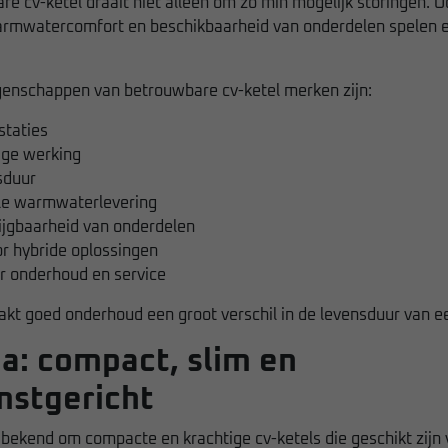
e cv-ketel draait niet alleen om zo min mogelijk storingen. 
rmwatercomfort en beschikbaarheid van onderdelen spelen e
igenschappen van betrouwbare cv-ketel merken zijn:
staties
ige werking
sduur
le warmwaterlevering
ijgbaarheid van onderdelen
or hybride oplossingen
 onderhoud en service
kt goed onderhoud een groot verschil in de levensduur van ee
: compact, slim en
stgericht
bekend om compacte en krachtige cv-ketels die geschikt zijn 