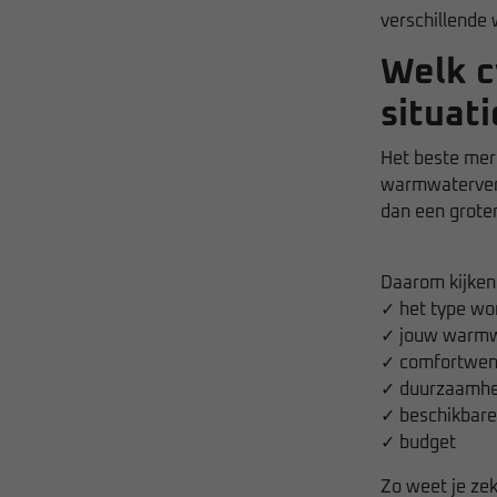
verschillende
Welk c
situati
Het beste merk
warmwaterverb
dan een grote
Daarom kijken 
✓ het type wo
✓ jouw warmw
✓ comfortwe
✓ duurzaamhe
✓ beschikbare
✓ budget
Zo weet je zeke