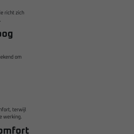
 richt zich
.
oog
 bekend om
ort, terwijl
e werking.
comfort