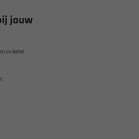
ij jouw
en cv-ketel
r: