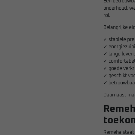
Een betrouwbar
onderhoud, wa
rol.
Belangrijke e
✓ stabiele pre
✓ energiezuin
✓ lange leven
✓ comfortabe
✓ goede verkr
✓ geschikt vo
✓ betrouwbaar
Daarnaast maa
Remeha
toekom
Remeha staat 