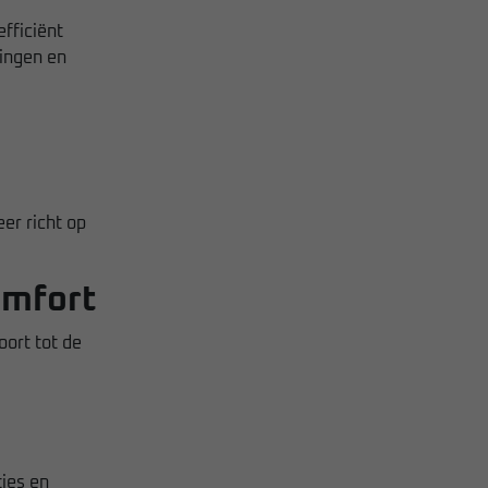
efficiënt
ningen en
er richt op
omfort
oort tot de
ies en