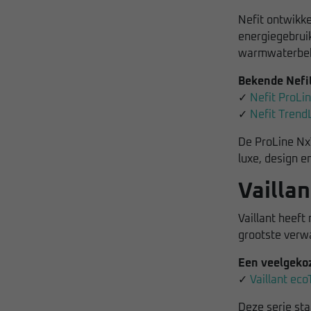
Nefit ontwikke
energiegebruik
warmwaterbeh
Bekende Nefit 
✓
Nefit ProLi
✓
Nefit TrendL
De ProLine NxT
luxe, design 
Vailla
Vaillant heeft
grootste verw
Een veelgekoz
✓
Vaillant eco
Deze serie st