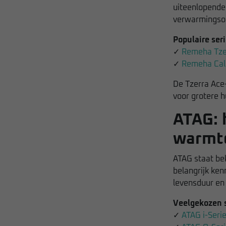
uiteenlopende
verwarmingsop
Populaire ser
✓
Remeha Tze
✓
Remeha Cal
De Tzerra Ace
voor grotere 
ATAG: 
warmt
ATAG staat be
belangrijk ken
levensduur en
Veelgekozen s
✓
ATAG i-Seri