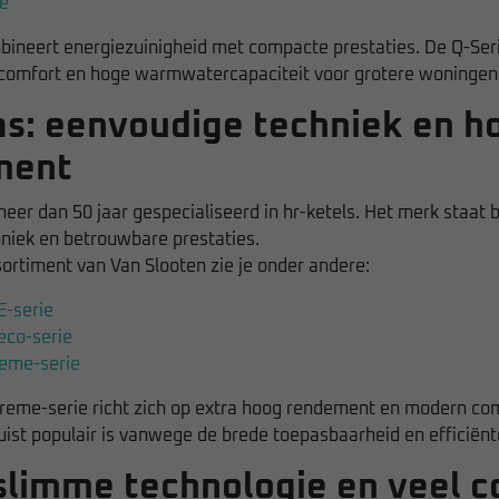
e
bineert energiezuinigheid met compacte prestaties. De Q-Serie
 comfort en hoge warmwatercapaciteit voor grotere woningen
as: eenvoudige techniek en h
ment
 meer dan 50 jaar gespecialiseerd in hr-ketels. Het merk staat
hniek en betrouwbare prestaties.
ortiment van Van Slooten zie je onder andere:
E-serie
eco-serie
reme-serie
reme-serie richt zich op extra hoog rendement en modern comf
uist populair is vanwege de brede toepasbaarheid en efficiënt
 slimme technologie en veel 