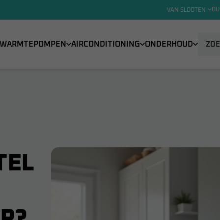
DU
VAN SLOOTEN
WARMTEPOMPEN
AIRCONDITIONING
ONDERHOUD
TEL
R?