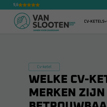
9,6
CV-KETELS
Cv-ketel
WELKE CV-KE
MERKEN ZIJN
BETROUWBAA