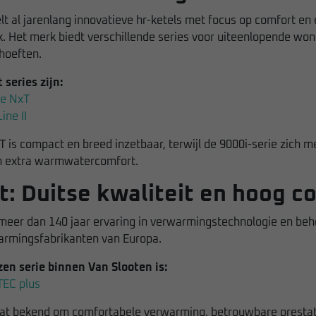
lt al jarenlang innovatieve hr-ketels met focus op comfort en 
. Het merk biedt verschillende series voor uiteenlopende wo
oeften.
series zijn:
ne NxT
ine II
 is compact en breed inzetbaar, terwijl de 9000i-serie zich me
en extra warmwatercomfort.
nt: Duitse kwaliteit en hoog c
 meer dan 140 jaar ervaring in verwarmingstechnologie en beh
armingsfabrikanten van Europa.
en serie binnen Van Slooten is:
TEC plus
aat bekend om comfortabele verwarming, betrouwbare prestat