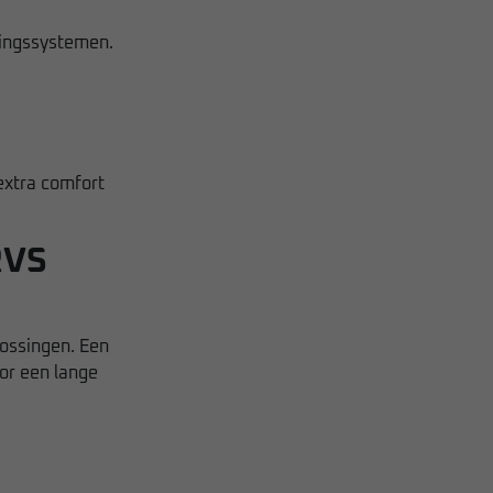
ingssystemen.
extra comfort
RVS
ossingen. Een
or een lange