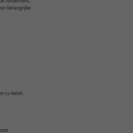
Ook rendement,
en belangrijke
n cv-ketel.
voor