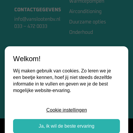
Warmtepompen
CONTACTGEGEVENS
Airconditioning
info@vanslootenbv.nl
Duurzame opties
033 – 472 0033
Onderhoud
VAN SLOOTEN BV
Welkom!
Home
Wij maken gebruik van cookies. Zo leren we je
Over ons
een beetje kennen, hoef jij niet steeds dezelfde
Kennisbank
informatie in te vullen en geven we je de best
mogelijke website-ervaring.
Contact
Certificaten
Cookie instellingen
Ja, ik wil de beste ervaring
Algemene voorwaarden
|
Privacy