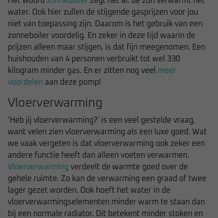
Het woord
zonneboiler
zegt het al: de zon verwarmt het
water. Ook hier zullen de stijgende gasprijzen voor jou
niet van toepassing zijn. Daarom is het gebruik van een
zonneboiler voordelig. En zeker in deze tijd waarin de
prijzen alleen maar stijgen, is dat fijn meegenomen. Een
huishouden van 4 personen verbruikt tot wel 330
kilogram minder gas. En er zitten nog veel
meer
voordelen
aan deze pomp!
Vloerverwarming
‘Heb jij vloerverwarming?’ is een veel gestelde vraag,
want velen zien vloerverwarming als een luxe goed. Wat
we vaak vergeten is dat vloerverwarming ook zeker een
andere functie heeft dan alleen voeten verwarmen.
Vloerverwarming
verdeelt de warmte goed over de
gehele ruimte. Zo kan de verwarming een graad of twee
lager gezet worden. Ook hoeft het water in de
vloerverwarmingselementen minder warm te staan dan
bij een normale radiator. Dit betekent minder stoken en